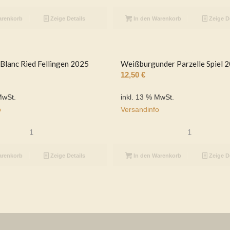
arenkorb
Zeige Details
In den Warenkorb
Zeige D
Blanc Ried Fellingen 2025
Weißburgunder Parzelle Spiel 
12,50
€
MwSt.
inkl. 13 % MwSt.
o
Versandinfo
arenkorb
Zeige Details
In den Warenkorb
Zeige D